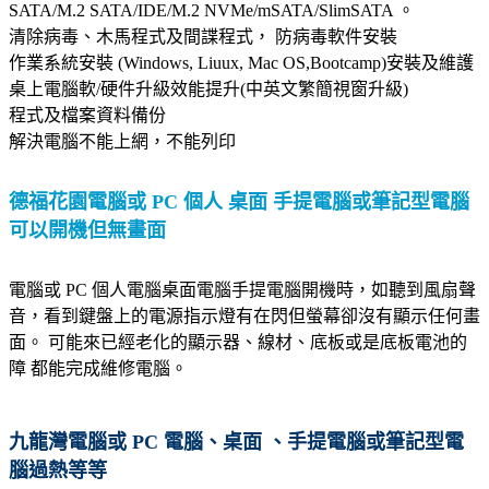
SATA/M.2 SATA/IDE/M.2 NVMe/mSATA/SlimSATA 。
清除病毒、木馬程式及間諜程式， 防病毒軟件安裝
快捷系統電腦專業維修
作業系統安裝 (Windows, Liuux, Mac OS,Bootcamp)安裝及維護
epson hp canon brother
桌上電腦軟/硬件升級效能提升(中英文繁簡視窗升級)
上門電腦維修
九龍灣德福
程式及檔案資料備份
花園
維修電腦
解決電腦不能上網，不能列印
維修電腦 電腦上門維修、
電
德福花園
電腦或 PC 個人 桌面 手提電腦或筆記型電腦
腦維修
九龍灣德福花園
修
可以開機但無畫面
理電腦、上門
整電腦、
整電腦、修理電腦
電腦修理 上門手提
電腦維
電腦或 PC 個人電腦桌面電腦手提電腦開機時，如聽到風扇聲
修
音，看到鍵盤上的電源指示燈有在閃但螢幕卻沒有顯示任何畫
上門
維修、
手提
電腦 各項
面。 可能來已經老化的顯示器、線材、底板或是底板電池的
上門
障 都能完成維修電腦。
維修
服務。
惠普 愛普生 佳能 兄弟 富士
九龍灣
電腦或 PC 電腦、桌面 、手提電腦或筆記型電
施樂
多合一打印機維修
腦過熱等等