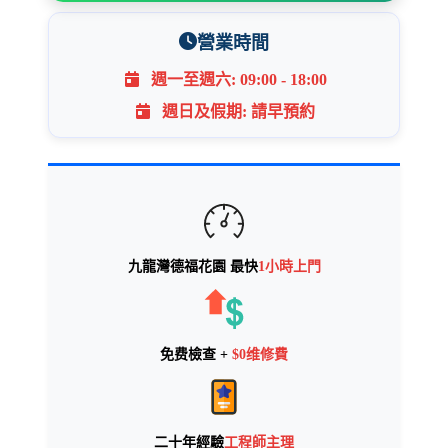
fujitsu手提電腦維修
營業時間
蘋果MAC機 維修MAC
不幸入水macbook 維修
服
週一至週六: 09:00 - 18:00
務。
週日及假期: 請早預約
(未經我修,未算絕望)
心可靠
一直以專業，認真態
度
為服務宗旨， 絕不取
巧 !
歡迎查詢及預約 :
電話:23345909
九龍灣德福花園
最快
1小時上門
WhatsApp
Tel:93408324
如果不是緊急order,請
免费檢查 +
$0维修費
Whatsapp留言,當完成手上
工作會立即回覆多謝大家合
作
二十年經驗
工程師主理