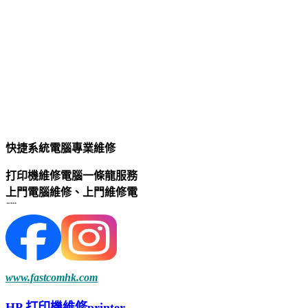
快捷系統電腦專業維修
打印機維修電腦一條龍服務
上門電腦維修、
上門維修電
腦
維修電
腦
電腦上門維修、
電
腦維修
九龍灣德福花園
上門
修理電腦、上門
www.fastcomhk.com
整電腦、
整電腦、修理電腦
電腦修理、
上門手提
電腦
維
HP 打印機維修printer