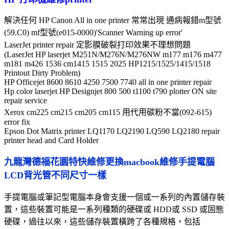
修
解決任何 HP Canon All in one printer 常常出現
通病報錯m型號
上門
維修、
手提
電腦 各項
(59.C0) mf型號(e015-0000)
'Scanner Warning up error'
上門
LaserJet printer repair 定影膜破裂打印效果不理想問題
維修
服務。
(LaserJet HP laserjet M251N/M276N/M276NW m177 m176 m477
上門電腦維修 清除電腦病
m181 m426 1536 cm1415 1515 2025 HP1215/1525/1415/1518
毒
Printout Dirty Problem)
重裝電腦系統 安裝軟體/硬
HP Officejet 8600 8610 4250 7500 7740 all in one printer repair
Hp color laserjet HP Designjet
800 500 t1100 t790
plotter ON site
件
repair service
安裝軟體/硬件/驅動程式
Xerox cm225 cm215 cm205 cm115 用代用碳粉不當(092-615)
設定印表機/檔案/寬頻共享
error fix
彩雷射噴墨 針式機 斷 換針
Epson Dot Matrix printer LQ1170 LQ2190 LQ590 LQ2180 repair
printer head and Card Holder
頭
九龍灣德福花園
特快維修更換macbook維修手提電腦
歡迎查詢及預約 :
LCD背光管不同尺寸一樣
電話:23345909
手提電腦或筆記型電腦本身會支援一個或一系列的內置儲存裝
置，這些裝置可能是一系列種類的硬碟或 HDD或 SSD 或固態
WhatsApp
硬碟，過往以來，這些儲存裝置橫跨了各種規格，包括
Tel 93408324