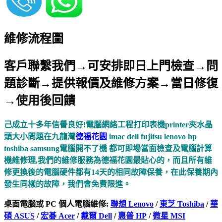
維修流程圖
客戶聯繫我們→可安排即日上門檢查→問
題診斷→提供報價及維修方案→當日修復
→使用後回饋
己成立十多年信譽良好!電腦網絡工程打印表機printer夾水晶
頭大小問題在
九龍灣
德福花園
imac dell fujitsu lenovo hp
toshiba samsung電腦開不了機 都可即場當面檢查及電腦計算
機維修理,我們的維修服務為德福花園最貼心的，而且所有維
修更換後的電腦硬件都有14天的相同故障保養，在此保養期內
發生同樣的故障，我們會免費限進。
桌面電腦或 PC 個人電腦維修:
聯想 Lenovo
/
東芝 Toshiba
/
華
碩 ASUS
/
宏碁 Acer
/
戴爾 Dell
/
惠普 HP
/
微星 MSI