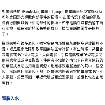
上門 即場 電腦 維修 機器一
定有得整
如果過熱的 桌面desktop電腦、laptop手提電腦筆記型電腦有時
一體機 多合一 桌面機,手提
可能會因熱力導致內部零件的損壞。 正常情況下過熱的電腦
電腦桌面
會自行關機以防止相關部件的損壞。如果電腦在沒有預警下自
歡迎查詢及預約 :
行關機，或長期維持著高熱的機身，這部電腦通常能是過熱
了。
電話:23345909
造成過熱有很多原因，通常會是內部堆積灰塵過多導致散熱不
WhatsApp
Tel:93408324
足，或是風扇故障引致電腦無法正常冷卻。有些時候，甚至會
快捷系統電腦專業維修
是電腦或 PC 個人電腦、桌面電腦、手提電腦或筆記型電腦受
到惡意程式或中毒影響，使用者不知情的情況下在背景運行的
一體機 多合一 桌面機,手提
惡意程式長期占用電腦資源，也是導致電腦過熱的其中一個原
電腦桌面
因。無論是什麼原因，都可以快速地修復顧客的電腦或 PC 個
上門電腦維修
維修電腦
人電腦、桌面電腦、手提電腦或筆記型電腦，並讓其恢復正常
維修電腦
電腦上門維修
運行。
九龍灣德福花園
整電腦
電腦維修
電腦修理
上門手提
電腦維
電腦入水
修