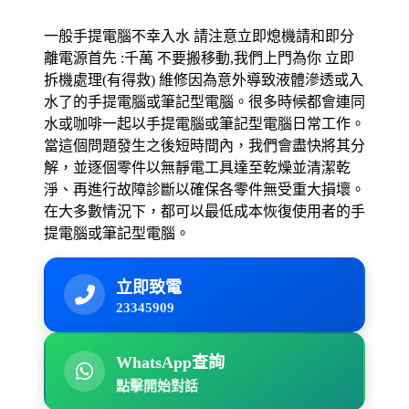
上門
維修、
手提
電腦 各項
上門
一般手提電腦不幸入水 請注意立即熄機請和即分
維修
服務。
離電源首先 :千萬 不要搬移動,我們上門為你 立即
我們會即場更換 打印表機
拆機處理(有得救) 維修因為意外導致液體滲透或入
維修
水了的手提電腦或筆記型電腦。很多時候都會連同
設定印表機/檔案/寬頻共享
水或咖啡一起以手提電腦或筆記型電腦日常工作。
(未經我修,未算絕望)
當這個問題發生之後短時間內，我們會盡快將其分
解，並逐個零件以無靜電工具達至乾燥並清潔乾
歡迎查詢及預約 :
淨、再進行故障診斷以確保各零件無受重大損壞。
在大多數情況下，都可以最低成本恢復使用者的手
電話:23345909
提電腦或筆記型電腦。
WhatsApp
Tel:93408324
快捷系統電腦專業維修
立即致電
23345909
九龍灣德福花園
上門電腦維
修
維修電腦、電腦上門維修
WhatsApp查詢
蘋果 索尼,新力 東芝 康柏
點擊開始對話
戴爾電腦修理 富士通