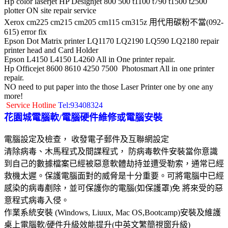
Hp color laserjet HP Designjet
800 500 t1100 t790 t1500 t2500
plotter ON site repair service
Xerox cm225 cm215 cm205 cm115 cm315z 用代用碳粉不當(092-
615) error fix
Epson Dot Matrix printer
LQ1170 LQ2190 LQ590 LQ2180
repair
printer head and Card Holder
Epson L4150 L4150 L4260 All in One printer repair.
Hp Officejet 8600 8610 4250 7500 Photosmart All in one printer
repair.
NO need to put paper into the those Laser Printer one by one any
more!
Service Hotline
Tel:93408324
花園城電腦軟/電腦硬件維修或電腦安裝
電腦設定及檢查， 收發電子郵件及互聯網設定
清除病毒、木馬程式及間諜程式， 防病毒軟件安裝當你意識
到自己的數據檔案已經被惡意軟體劫持並遭受勒索，通常已經
救機太遲。保護電腦面對的威脅是十分重要。可將電腦中已經
感染的病毒剷除，並可保護你的電腦(如保護罩)免 將來受的惡
意程式病毒入侵。
作業系統安裝 (Windows, Liuux, Mac OS,Bootcamp)安裝及維護
桌上電腦軟/硬件升級效能提升(中英文繁簡視窗升級)