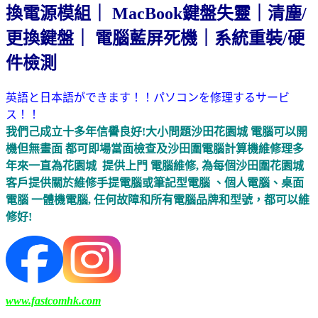
換電源模組｜ MacBook鍵盤失靈｜清塵/
更換鍵盤｜ 電腦藍屏死機｜系統重裝/硬
件檢測
英語と日本語ができます！！パソコンを修理するサービ
ス！！
我們己成立十多年信譽良好!大小問題沙田花園城 電腦可以開
機但無畫面 都可即場當面檢查及沙田圍電腦計算機維修理多
年來一直為花園城 提供上門 電腦維修, 為每個沙田圍花園城
客戶提供關於維修手提電腦或筆記型電腦 、個人電腦、桌面
電腦 一體機電腦, 任何故障和所有電腦品牌和型號，都可以維
修好!
www.fastcomhk.com