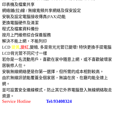
印表機及檔案共享
網絡鋪(拉)線 / 無線寬頻共享網絡及保安設定
安裝及設定電腦接收傳真(FAX)功能
更換電腦硬件及清潔
程式及檔案資料備份
按月上門維修綜合保養服務
解決不能上網，不能列印
LCD
變黃
,
變紅
,變暗, 多是背光光管已變壞! 特快更換手提電腦
LCD背光管不同尺寸一樣
若你是一名流動用戶，喜歡在家中隨意上網，或不喜歡破壞家
居裝修人仕。
安裝無線網絡便是你第一選擇，但所需的成本相對較高。
由於無線訊號能覆蓋全個家居，無論在房、在廳均能全速上
網。
並可設置安全連線模式，防止其它外界電腦登入無線網絡取走
資源。
Service Hotline
Tel:93408324