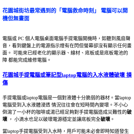
花園城
街坊最常遇到的「電腦救命時刻」 電腦可以開
機但無畫面
電腦或 PC 個人電腦桌面電腦手提電腦開機時，如聽到風扇聲
音，看到鍵盤上的電源指示燈有在閃但螢幕卻沒有顯示任何畫
面。 可能來已經老化的顯示器、線材、底板或是底板電池的
障 都能完成維修電腦。
花園城手提電腦或筆記型laptop電腦的入水液體
破壞
損
傷
手提電腦或laptop電腦是一個對液體十分脆弱的器材。當laptop
電腦受到入水液體浸透 情況往往會在短時間內變壞。不小心
倒瀉了一小杯的咖啡或湯已經足夠對手提電腦造成災難性的
破
壞
， 小滴水也足以破壞電源穩定並讓底板完全
破壞
。
當laptop手提電腦受到入水時，用戶可能未必會即時知道發生