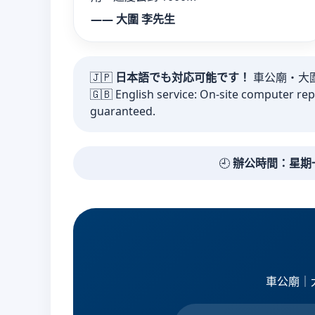
—— 大圍 李先生
🇯🇵
日本語でも対応可能です！
車公廟・大
🇬🇧 English service: On-site computer rep
guaranteed.
🕘
辦公時間：星期一至六
車公廟｜