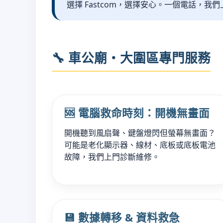
選擇 Fastcom，選擇安心。一個電話，
🔧 車公廟・大圍區專門服務
🆘 電腦救命時刻：開機無畫面
開機聽到風扇聲、鍵盤燈閃但螢幕無畫面？
可能是老化顯示器、線材、底板或底板電池
故障，我們上門診斷維修。
💾 數據轉移 & 資料救急