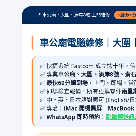
📍 車公廟・大圍・溱岸8號 上門維修
⚡最快60
車公廟電腦維修｜大圍｜
✅ 快捷系統 Fastcom 成立逾十年，
✅ 專業
車公廟、大圍、溱岸8號、秦
✅
最快60分鐘到場
，上門、即場、當
✅ 即場檢查報價，所有更換零件
兩星
✅ 中・英・日本語對應可 (English/
✅ 專治：
iMac 開機黑屏｜MacBo
✅
WhatsApp 即時預約：
點擊傳送訊息至