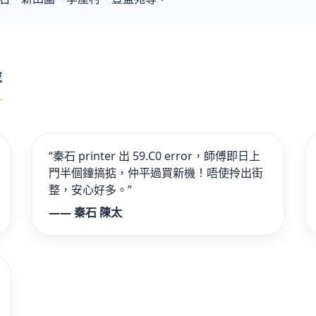
評
“秦石 printer 出 59.C0 error，師傅即日上
門半個鐘搞掂，仲平過買新機！唔使拎出街
整，安心好多。”
—— 秦石 陳太