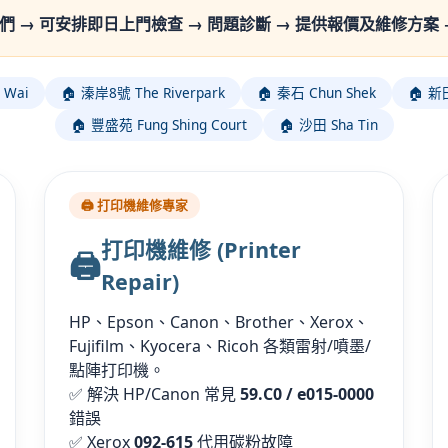
們 → 可安排即日上門檢查 → 問題診斷 → 提供報價及維修方案 
 Wai
🏠 溱岸8號 The Riverpark
🏠 秦石 Chun Shek
🏠 新田
🏠 豐盛苑 Fung Shing Court
🏠 沙田 Sha Tin
🖨️ 打印機維修專家
打印機維修 (Printer
🖨️
Repair)
HP、Epson、Canon、Brother、Xerox、
Fujifilm、Kyocera、Ricoh 各類雷射/噴墨/
點陣打印機。
✅ 解決 HP/Canon 常見
59.C0 / e015-0000
錯誤
✅ Xerox
092-615
代用碳粉故障