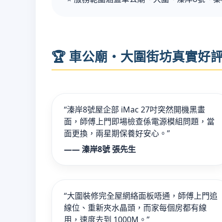
🏆 車公廟・大圍街坊真實好
“溱岸8號屋企部 iMac 27吋突然開機黑畫
面，師傅上門即場檢查係電源模組問題，當
面更換，兩星期保養好安心。”
—— 溱岸8號 張先生
“大圍裝修完全屋網絡面板唔通，師傅上門追
線位、重新夾水晶頭，而家每個房都有線
用，速度去到 1000M。”