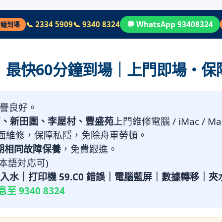
📞 2334 5909
📞 9340 8324
💬 WhatsApp 93408324
分鐘到場
最快60分鐘到場｜上門即場・保障
信譽良好。
石、新田圍、李屋村、豐盛苑
上門維修電腦 / iMac / M
面維修，保障私隱，免除舟車勞頓。
期相同故障保養
，免費跟進。
日本語対応可)
ok 入水｜打印機 59.C0 錯誤｜電腦藍屏｜數據轉移｜
 9340 8324