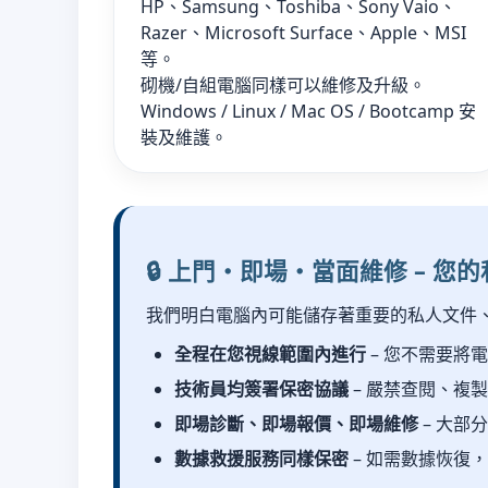
HP、Samsung、Toshiba、Sony Vaio、
Razer、Microsoft Surface、Apple、MSI
等。
砌機/自組電腦同樣可以維修及升級。
Windows / Linux / Mac OS / Bootcamp 安
裝及維護。
🔒 上門・即場・當面維修 – 您
我們明白電腦內可能儲存著重要的私人文件
全程在您視線範圍內進行
– 您不需要將
技術員均簽署保密協議
– 嚴禁查閱、複
即場診斷、即場報價、即場維修
– 大部
數據救援服務同樣保密
– 如需數據恢復