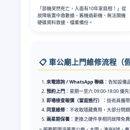
「部機突然死亡，入面有10年家庭相！」從
故障裝置中救數據，舊機過新機、無法開機
硬碟資料救援、檔案備份。
📋 車公廟上門維修流程（
來電諮詢 / WhatsApp 聯絡
：告知設備品牌
預約上門
：星期一至六 09:00-18:0
即場檢查報價（當面進行）
：技術員攜帶
同意維修
：不收取隱藏費用，大部分問題
兩星期保養
：更換之硬件享相同故障免費
⭐ 服務範圍涵蓋車公廟、大圍、溱岸8號、