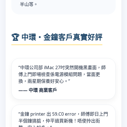
半山等。
🏆 中環・金鐘客戶真實好評
“中環公司部 iMac 27吋突然開機黑畫面，師
傅上門即場檢查係電源模組問題，當面更
換，兩星期保養好安心。”
—— 中環 商業客戶
“金鐘 printer 出 59.C0 error，師傅即日上門
半個鐘搞掂，仲平過買新機！唔使拎出街