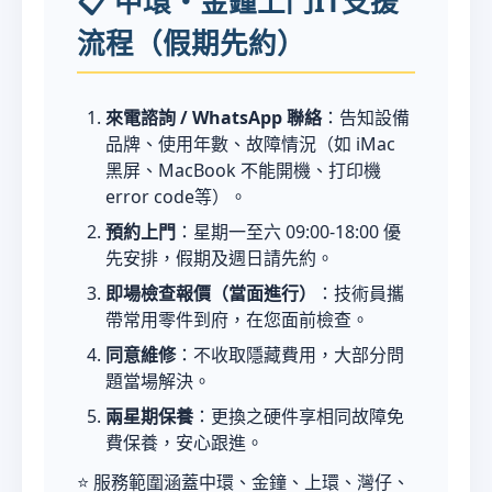
📋 中環・金鐘上門IT支援
流程（假期先約）
來電諮詢 / WhatsApp 聯絡
：告知設備
品牌、使用年數、故障情況（如 iMac
黑屏、MacBook 不能開機、打印機
error code等）。
預約上門
：星期一至六 09:00-18:00 優
先安排，假期及週日請先約。
即場檢查報價（當面進行）
：技術員攜
帶常用零件到府，在您面前檢查。
同意維修
：不收取隱藏費用，大部分問
題當場解決。
兩星期保養
：更換之硬件享相同故障免
費保養，安心跟進。
⭐ 服務範圍涵蓋中環、金鐘、上環、灣仔、