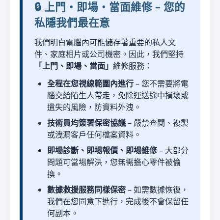
🔒 上門・即場・當面維修 – 您的
私隱我們最在意
我們明白電腦內可能儲存著重要的私人文
件、家庭相片或公司機密。因此，我們堅持
「上門、即場、當面」
維修服務：
全程在您視線範圍內進行
– 您不需要將電
腦交給陌生人帶走，免除運送途中損壞或
遺失的風險，防資料外洩。
技術員均簽署保密協議
– 嚴禁查閱、複製
或洩漏客戶任何檔案資料。
即場診斷、即場報價、即場維修
– 大部分
問題可當場解決，您無需擔心零件被偷
換。
數據救援服務同樣保密
– 如需數據恢復，
我們在您同意下進行，完成後不會保留任
何副本。