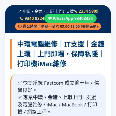
📍 中環・金鐘・上環 上門IT支援
📞 2334 5909
📞 9340 8324
💬 WhatsApp 93408324
🕘 辦公時間：星期一至六 09:00-18:00 (假期先約)
中環電腦維修｜IT支援｜金鐘
上環｜上門即場・保障私隱｜
打印機iMac維修
✅ 快捷系統 Fastcom 成立逾十年，信
譽良好。
✅ 專業
中環、金鐘、上環
上門IT支援
及電腦維修 / iMac / MacBook / 打印
機 / 網絡工程。