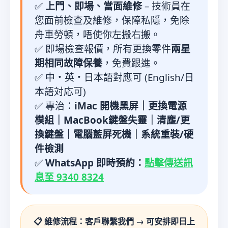
✅
上門、即場、當面維修
– 技術員在
您面前檢查及維修，保障私隱，免除
舟車勞頓，唔使你左搬右搬。
✅ 即場檢查報價，所有更換零件
兩星
期相同故障保養
，免費跟進。
✅ 中・英・日本語對應可 (English/日
本語対応可)
✅ 專治：
iMac 開機黑屏｜更換電源
模組｜MacBook鍵盤失靈｜清塵/更
換鍵盤｜電腦藍屏死機｜系統重裝/硬
件檢測
✅
WhatsApp 即時預約：
點擊傳送訊
息至 9340 8324
📋 維修流程：客戶聯繫我們 → 可安排即日上