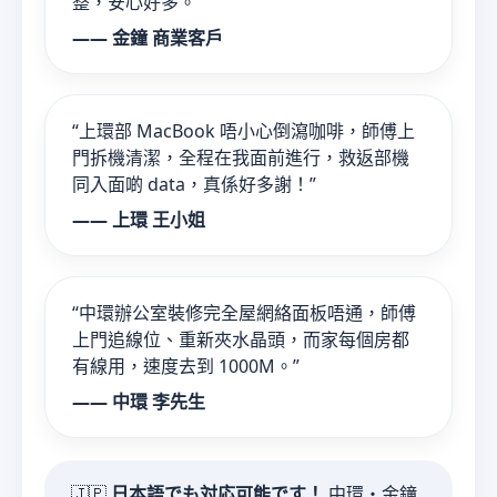
整，安心好多。”
—— 金鐘 商業客戶
“上環部 MacBook 唔小心倒瀉咖啡，師傅上
門拆機清潔，全程在我面前進行，救返部機
同入面啲 data，真係好多謝！”
—— 上環 王小姐
“中環辦公室裝修完全屋網絡面板唔通，師傅
上門追線位、重新夾水晶頭，而家每個房都
有線用，速度去到 1000M。”
—— 中環 李先生
🇯🇵
日本語でも対応可能です！
中環・金鐘