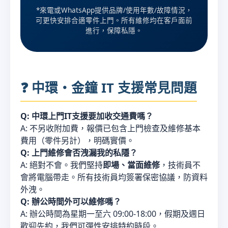
*來電或WhatsApp提供品牌/使用年數/故障情況，
可更快安排合適零件上門。所有維修均在客戶面前
進行，保障私隱。
❓ 中環・金鐘 IT 支援常見問題
Q: 中環上門IT支援要加收交通費嗎？
A: 不另收附加費，報價已包含上門檢查及維修基本
費用（零件另計），明碼實價。
Q: 上門維修會否洩漏我的私隱？
A: 絕對不會。我們堅持
即場、當面維修
，技術員不
會將電腦帶走。所有技術員均簽署保密協議，防資料
外洩。
Q: 辦公時間外可以維修嗎？
A: 辦公時間為星期一至六 09:00-18:00，假期及週日
歡迎先約，我們可彈性安排特約時段。