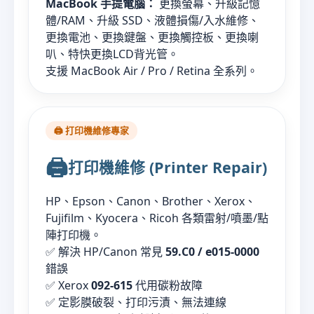
MacBook 手提電腦：
更換螢幕、升級記憶
體/RAM、升級 SSD、液體損傷/入水維修、
更換電池、更換鍵盤、更換觸控板、更換喇
叭、特快更換LCD背光管。
支援 MacBook Air / Pro / Retina 全系列。
🖨️ 打印機維修專家
🖨️
打印機維修 (Printer Repair)
HP、Epson、Canon、Brother、Xerox、
Fujifilm、Kyocera、Ricoh 各類雷射/噴墨/點
陣打印機。
✅ 解決 HP/Canon 常見
59.C0 / e015-0000
錯誤
✅ Xerox
092-615
代用碳粉故障
✅ 定影膜破裂、打印污漬、無法連線