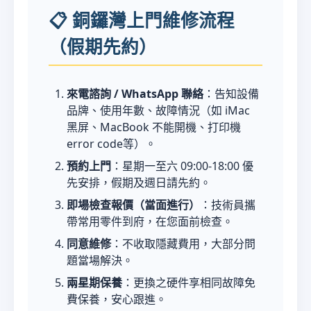
📋 銅鑼灣上門維修流程
（假期先約）
來電諮詢 / WhatsApp 聯絡
：告知設備
品牌、使用年數、故障情況（如 iMac
黑屏、MacBook 不能開機、打印機
error code等）。
預約上門
：星期一至六 09:00-18:00 優
先安排，假期及週日請先約。
即場檢查報價（當面進行）
：技術員攜
帶常用零件到府，在您面前檢查。
同意維修
：不收取隱藏費用，大部分問
題當場解決。
兩星期保養
：更換之硬件享相同故障免
費保養，安心跟進。