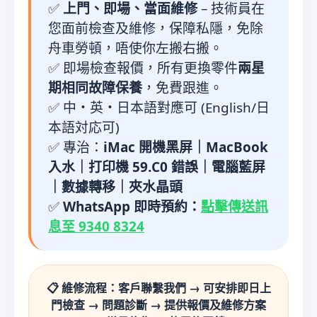
✅
上門、即場、當面維修
– 技術員在
您面前檢查及維修，保障私隱，免除
舟車勞頓，唔使你左搬右搬。
✅ 即場檢查報價，所有更換零件
兩星
期相同故障保養
，免費跟進。
✅ 中・英・日本語對應可 (English/日
本語対応可)
✅ 專治：
iMac 開機黑屏｜MacBook
入水｜打印機 59.C0 錯誤｜電腦藍屏
｜數據轉移｜夾水晶頭
✅
WhatsApp 即時預約：
點擊傳送訊
息至 9340 8324
📋 維修流程：客戶聯繫我們 → 可安排即日上
門檢查 → 問題診斷 → 提供報價及維修方案