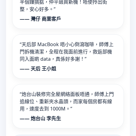
半個鐘搞掂，仲平過買新機！唔使拎出街
整，安心好多。”
—— 灣仔 商業客戶
“天后部 MacBook 唔小心倒瀉咖啡，師傅上
門拆機清潔，全程在我面前進行，救返部機
同入面啲 data，真係好多謝！”
—— 天后 王小姐
“炮台山裝修完全屋網絡面板唔通，師傅上門
追線位、重新夾水晶頭，而家每個房都有線
用，速度去到 1000M。”
—— 炮台山 李先生