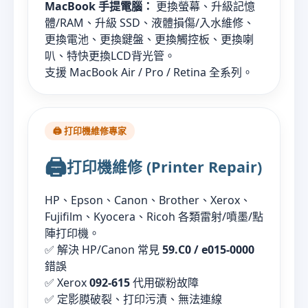
MacBook 手提電腦：
更換螢幕、升級記憶
體/RAM、升級 SSD、液體損傷/入水維修、
更換電池、更換鍵盤、更換觸控板、更換喇
叭、特快更換LCD背光管。
支援 MacBook Air / Pro / Retina 全系列。
🖨️ 打印機維修專家
🖨️
打印機維修 (Printer Repair)
HP、Epson、Canon、Brother、Xerox、
Fujifilm、Kyocera、Ricoh 各類雷射/噴墨/點
陣打印機。
✅ 解決 HP/Canon 常見
59.C0 / e015-0000
錯誤
✅ Xerox
092-615
代用碳粉故障
✅ 定影膜破裂、打印污漬、無法連線