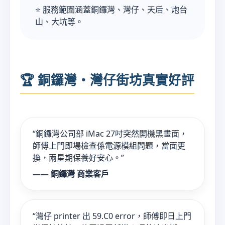
⭐ 服務範圍涵蓋銅鑼灣、灣仔、天后、炮台
山、大坑等。
🏆 銅鑼灣・灣仔街坊真實好評
“銅鑼灣公司部 iMac 27吋突然開機黑畫面，
師傅上門即場檢查係電源模組問題，當面更
換，兩星期保養好安心。”
—— 銅鑼灣 商業客戶
“灣仔 printer 出 59.C0 error，師傅即日上門