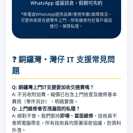
WhatsApp 或留訊息，假期可先約
*來電或WhatsApp提供品牌/使用年數/故障情況，
可更快安排合適零件上門。所有維修均在客戶面前
進行，保障私隱。
❓ 銅鑼灣・灣仔 IT 支援常見問
題
Q: 銅鑼灣上門IT支援要加收交通費嗎？
A: 不另收附加費，報價已包含上門檢查及維修基本
費用（零件另計），明碼實價。
Q: 上門維修會否洩漏我的私隱？
A: 絕對不會。我們堅持
即場、當面維修
，技術員不
會將電腦帶走。所有技術員均簽署保密協議，防資料
外洩。