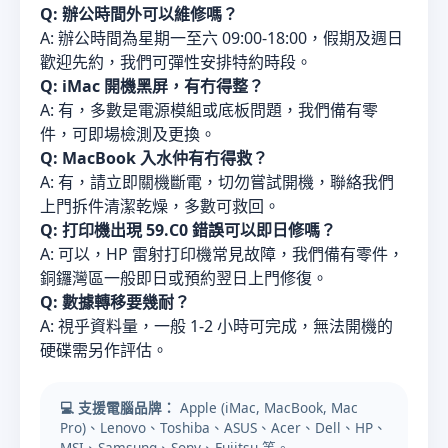
Q: 辦公時間外可以維修嗎？
A: 辦公時間為星期一至六 09:00-18:00，假期及週日
歡迎先約，我們可彈性安排特約時段。
Q: iMac 開機黑屏，有冇得整？
A: 有，多數是電源模組或底板問題，我們備有零
件，可即場檢測及更換。
Q: MacBook 入水仲有冇得救？
A: 有，請立即關機斷電，切勿嘗試開機，聯絡我們
上門拆件清潔乾燥，多數可救回。
Q: 打印機出現 59.C0 錯誤可以即日修嗎？
A: 可以，HP 雷射打印機常見故障，我們備有零件，
銅鑼灣區一般即日或預約翌日上門修復。
Q: 數據轉移要幾耐？
A: 視乎資料量，一般 1-2 小時可完成，無法開機的
硬碟需另作評估。
💻 支援電腦品牌：
Apple (iMac, MacBook, Mac
Pro)、Lenovo、Toshiba、ASUS、Acer、Dell、HP、
MSI、Samsung、Sony、Fujitsu 等。