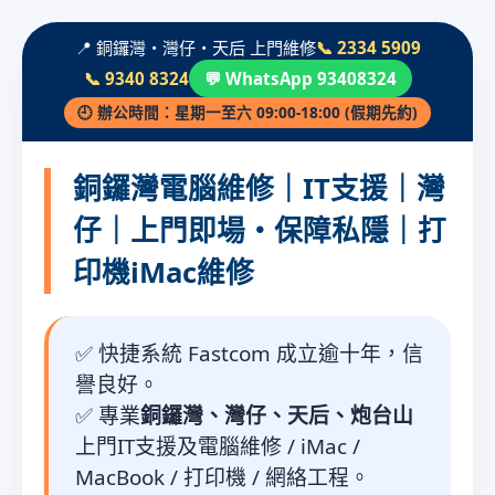
📍 銅鑼灣・灣仔・天后 上門維修
📞 2334 5909
📞 9340 8324
💬 WhatsApp 93408324
🕘 辦公時間：星期一至六 09:00-18:00 (假期先約)
銅鑼灣電腦維修｜IT支援｜灣
仔｜上門即場・保障私隱｜打
印機iMac維修
✅ 快捷系統 Fastcom 成立逾十年，信
譽良好。
✅ 專業
銅鑼灣、灣仔、天后、炮台山
上門IT支援及電腦維修 / iMac /
MacBook / 打印機 / 網絡工程。