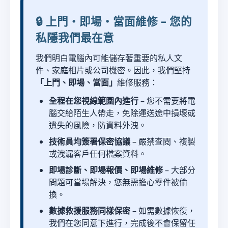
🔒 上門・即場・當面維修 – 您的
私隱我們最在意
我們明白電腦內可能儲存著重要的私人文
件、家庭相片或公司機密。因此，我們堅持
「上門、即場、當面」
維修服務：
全程在您視線範圍內進行
– 您不需要將電
腦交給陌生人帶走，免除運送途中損壞或
遺失的風險，防資料外洩。
技術員均簽署保密協議
– 嚴禁查閱、複製
或洩漏客戶任何檔案資料。
即場診斷、即場報價、即場維修
– 大部分
問題可當場解決，您無需擔心零件被偷
換。
數據救援服務同樣保密
– 如需數據恢復，
我們在您同意下進行，完成後不會保留任