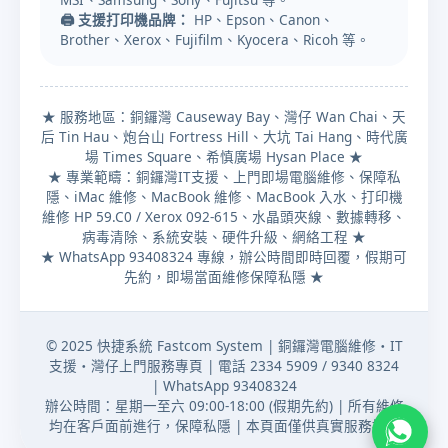
🖨️ 支援打印機品牌：
HP、Epson、Canon、
Brother、Xerox、Fujifilm、Kyocera、Ricoh 等。
★ 服務地區：銅鑼灣 Causeway Bay、灣仔 Wan Chai、天
后 Tin Hau、炮台山 Fortress Hill、大坑 Tai Hang、時代廣
場 Times Square、希慎廣場 Hysan Place ★
★ 專業範疇：銅鑼灣IT支援、上門即場電腦維修、保障私
隱、iMac 維修、MacBook 維修、MacBook 入水、打印機
維修 HP 59.C0 / Xerox 092-615、水晶頭夾線、數據轉移、
病毒清除、系統安裝、硬件升級、網絡工程 ★
★ WhatsApp 93408324 專線，辦公時間即時回覆，假期可
先約，即場當面維修保障私隱 ★
© 2025 快捷系統 Fastcom System | 銅鑼灣電腦維修・IT
支援・灣仔上門服務專頁 | 電話 2334 5909 / 9340 8324
| WhatsApp 93408324
辦公時間：星期一至六 09:00-18:00 (假期先約) | 所有維修
均在客戶面前進行，保障私隱 | 本頁面僅供真實服務推廣